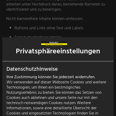
arbeiten unter Hochdruck daran, bestehende Barrieren zu
identifizieren und zu beseitigen.
Nicht barrierefreie Inhalte können umfassen:
Buttons und Links ohne Text und Labels
Tastaturbedienbare Inhalte
Pdfs und weitere eingebettete Dokumente
Privatsphäre­einstellungen
Seiten zu Newsbeiträgen oder Landingpages
Audioinhalte ohne Untertitel oder Transkription
Datenschutzhinweise
Nicht ausreichender Kontrast, u.a. bei Text vor Bildern
Ihre Zustimmung können Sie jederzeit widerrufen.
Wir verwenden auf dieser Webseite Cookies und weitere
Logos ohne Alternativtexte
Technologien, um Ihnen ein bestmögliches
Nutzungserlebnis zu bieten. Sie können das Setzen von
Externe Tools wie Planer, Konfiguratoren oder
Cookies auch ablehnen und unsere Seite nur mit den
Assistenten
technisch notwendigen Cookies nutzen. Weitere
Feedback und Kontakt: Wenn Ihnen Barrieren auffallen oder
Informationen, sowie eine detaillierte Übersicht der
Sie Probleme bei der Nutzung unserer Website haben,
Cookies und eingesetzten Technologien finden Sie in