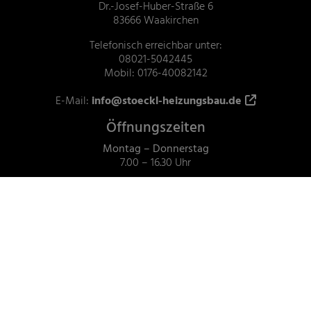
Dr.-Josef-Huber-Straße 6
83666 Waakirchen
Telefonisch erreichbar unter:
08021-5042445
Mobil: 0176-40082142
E-Mail:
info@stoeckl-heizungsbau.de
Öffnungszeiten
Montag – Donnerstag
7.00 – 16.30 Uhr
Freitag
7.00 – 13.30 Uhr